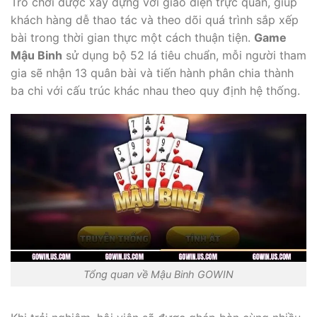
Trò chơi được xây dựng với giao diện trực quan, giúp
khách hàng dễ thao tác và theo dõi quá trình sắp xếp
bài trong thời gian thực một cách thuận tiện.
Game
Mậu Binh
sử dụng bộ 52 lá tiêu chuẩn, mỗi người tham
gia sẽ nhận 13 quân bài và tiến hành phân chia thành
ba chi với cấu trúc khác nhau theo quy định hệ thống.
Tổng quan về Mậu Binh GOWIN