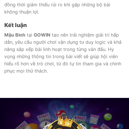
đồng thời giảm thiểu rủi ro khi gặp những bộ bài
không thuận lợi.
Kết luận
Mậu Binh
tại
GOWIN
tạo nên trải nghiệm giải trí hấp
dẫn, yêu cầu người chơi vận dụng tư duy logic và khả
năng sắp xếp bài linh hoạt trong từng ván đấu. Hy
vọng những thông tin trong bài viết sẽ giúp hội viên
hiểu rõ hơn về trò chơi, từ đó tự tin tham gia và chinh
phục mọi thử thách.