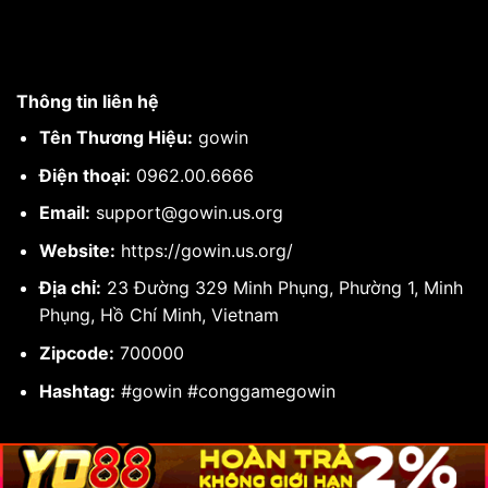
Thông tin liên hệ
Tên Thương Hiệu:
gowin
Điện thoại:
0962.00.6666
Email:
support@gowin.us.org
Website:
https://gowin.us.org/
Địa chỉ:
23 Đường 329 Minh Phụng, Phường 1, Minh
Phụng, Hồ Chí Minh, Vietnam
Zipcode:
700000
Hashtag:
#gowin #conggamegowin