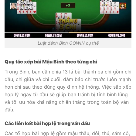
Luật đánh Binh GOWIN cụ thể
Quy tắc xếp bài Mậu Binh theo từng chi
Trong Binh, bạn cần chia 13 lá bài thành ba chi gồm chi
đầu, chi giữa và chi cuối, đảm bảo chi trước luôn mạnh
hơn chi sau theo đúng quy định hệ thống. Việc sắp xếp
hợp lý ngay từ đầu sẽ giúp bạn tránh bị tính binh lủng
và tối ưu hóa khả năng chiến thắng trong toàn bộ ván
đấu.
Các liên kết bài hợp lệ trong ván đấu
Các tổ hợp bài hợp lệ gồm mậu thầu, đôi, thú, sám cô,