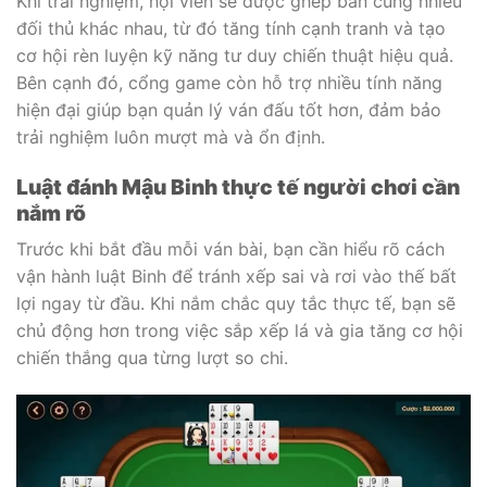
Khi trải nghiệm, hội viên sẽ được ghép bàn cùng nhiều
đối thủ khác nhau, từ đó tăng tính cạnh tranh và tạo
cơ hội rèn luyện kỹ năng tư duy chiến thuật hiệu quả.
Bên cạnh đó, cổng game còn hỗ trợ nhiều tính năng
hiện đại giúp bạn quản lý ván đấu tốt hơn, đảm bảo
trải nghiệm luôn mượt mà và ổn định.
Luật đánh Mậu Binh thực tế người chơi cần
nắm rõ
Trước khi bắt đầu mỗi ván bài, bạn cần hiểu rõ cách
vận hành luật Binh để tránh xếp sai và rơi vào thế bất
lợi ngay từ đầu. Khi nắm chắc quy tắc thực tế, bạn sẽ
chủ động hơn trong việc sắp xếp lá và gia tăng cơ hội
chiến thắng qua từng lượt so chi.