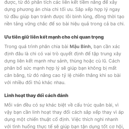
được, từ đó phân tích các liên kết tiềm năng để xây
dựng phương án chia chi tối ưu. Sắp xếp hợp lý ngay
từ đầu giúp bạn tránh được lỗi binh lủng, đồng thời tạo
nền tảng vững chắc để so bài hiệu quả trong cả ba chi.
Ưu tiên giữ liên kết mạnh cho chi quan trọng
Trong quá trình phân chia bài
Mậu Binh,
bạn cần xác
định đâu là chi có vai trò quyết định để tập trung xây
dựng liên kết mạnh như sảnh, thùng hoặc cù lũ. Cách
phân bổ sức mạnh hợp lý sẽ giúp bạn không bị mất
cân bằng, từ đó nâng cao tỷ lệ chiến thắng khi so bài
với nhiều đối thủ khác nhau.
Linh hoạt thay đổi cách đánh
Mỗi ván đều có sự khác biệt về cấu trúc quân bài, vì
vậy bạn cần linh hoạt thay đổi cách sắp xếp thay vì áp
dụng một chiến thuật cố định. Việc thích nghi nhanh
với tình huống thực tế sẽ giúp bạn tận dụng tốt cơ hội,