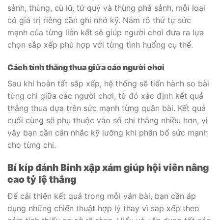
sảnh, thùng, cù lũ, tứ quý và thùng phá sảnh, mỗi loại
có giá trị riêng cần ghi nhớ kỹ. Nắm rõ thứ tự sức
mạnh của từng liên kết sẽ giúp người chơi đưa ra lựa
chọn sắp xếp phù hợp với từng tình huống cụ thể.
Cách tính thắng thua giữa các người chơi
Sau khi hoàn tất sắp xếp, hệ thống sẽ tiến hành so bài
từng chi giữa các người chơi, từ đó xác định kết quả
thắng thua dựa trên sức mạnh từng quân bài. Kết quả
cuối cùng sẽ phụ thuộc vào số chi thắng nhiều hơn, vì
vậy bạn cần cân nhắc kỹ lưỡng khi phân bổ sức mạnh
cho từng chi.
Bí kíp đánh Binh xập xám giúp hội viên nâng
cao tỷ lệ thắng
Để cải thiện kết quả trong mỗi ván bài, bạn cần áp
dụng những chiến thuật hợp lý thay vì sắp xếp theo