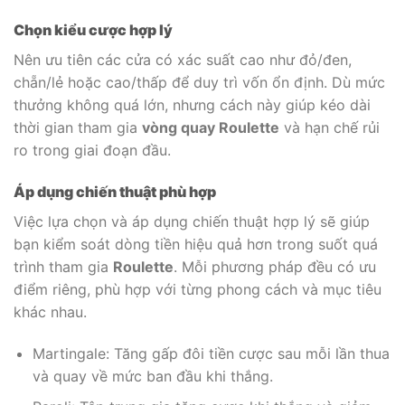
Chọn kiểu cược hợp lý
Nên ưu tiên các cửa có xác suất cao như đỏ/đen,
chẵn/lẻ hoặc cao/thấp để duy trì vốn ổn định. Dù mức
thưởng không quá lớn, nhưng cách này giúp kéo dài
thời gian tham gia
vòng quay Roulette
và hạn chế rủi
ro trong giai đoạn đầu.
Áp dụng chiến thuật phù hợp
Việc lựa chọn và áp dụng chiến thuật hợp lý sẽ giúp
bạn kiểm soát dòng tiền hiệu quả hơn trong suốt quá
trình tham gia
Roulette
. Mỗi phương pháp đều có ưu
điểm riêng, phù hợp với từng phong cách và mục tiêu
khác nhau.
Martingale: Tăng gấp đôi tiền cược sau mỗi lần thua
và quay về mức ban đầu khi thắng.