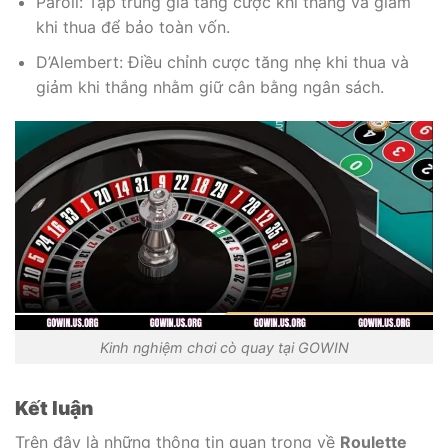
Paroli: Tập trung gia tăng cược khi thắng và giảm
khi thua để bảo toàn vốn.
D’Alembert: Điều chỉnh cược tăng nhẹ khi thua và
giảm khi thắng nhằm giữ cân bằng ngân sách.
Kinh nghiệm chơi cò quay tại GOWIN
Kết luận
Trên đây là những thông tin quan trọng về
Roulette