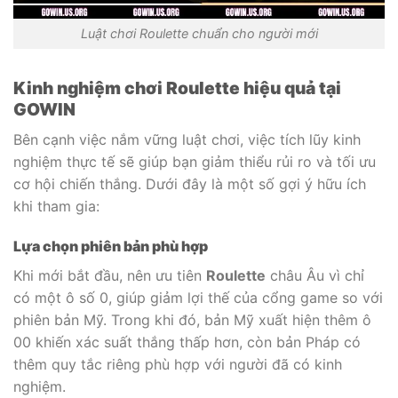
Luật chơi Roulette chuẩn cho người mới
Kinh nghiệm chơi Roulette hiệu quả tại
GOWIN
Bên cạnh việc nắm vững luật chơi, việc tích lũy kinh
nghiệm thực tế sẽ giúp bạn giảm thiểu rủi ro và tối ưu
cơ hội chiến thắng. Dưới đây là một số gợi ý hữu ích
khi tham gia:
Lựa chọn phiên bản phù hợp
Khi mới bắt đầu, nên ưu tiên
Roulette
châu Âu vì chỉ
có một ô số 0, giúp giảm lợi thế của cổng game so với
phiên bản Mỹ. Trong khi đó, bản Mỹ xuất hiện thêm ô
00 khiến xác suất thắng thấp hơn, còn bản Pháp có
thêm quy tắc riêng phù hợp với người đã có kinh
nghiệm.