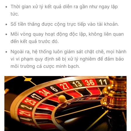
Thời gian xử lý kết quả diễn ra gần như ngay lập
tức.
Số tiền thắng được cộng trực tiếp vào tài khoản.
Mỗi vòng quay hoạt động độc lập, không liên quan
đến kết quả trước đó.
Ngoài ra, hệ thống luôn giám sát chặt chẽ, mọi hành
vi vi phạm quy định sẽ bị xử lý nghiêm để đảm bảo
môi trường cá cược minh bạch.