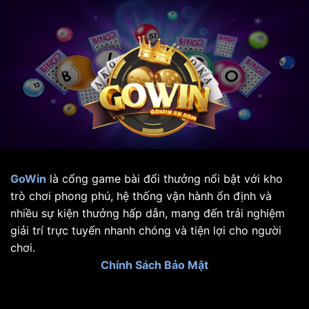
GoWin
là cổng game bài đổi thưởng nổi bật với kho
trò chơi phong phú, hệ thống vận hành ổn định và
nhiều sự kiện thưởng hấp dẫn, mang đến trải nghiệm
giải trí trực tuyến nhanh chóng và tiện lợi cho người
chơi.
Chính Sách Bảo Mật