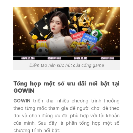
Điểm tạo nên sức hút của cổng game
Tổng hợp một số ưu đãi nổi bật tại
GOWIN
GOWIN
triển khai nhiều chương trình thưởng
theo từng mốc tham gia để người chơi dễ theo
dõi và chọn đúng ưu đãi phù hợp với tài khoản
của mình. Sau đây là phần tổng hợp một số
chương trình nổi bật: