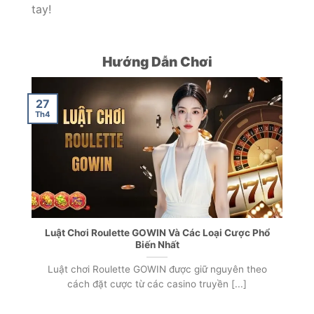
tay!
Hướng Dẫn Chơi
27
Th4
Luật Chơi Roulette GOWIN Và Các Loại Cược Phổ
Biến Nhất
Luật chơi Roulette GOWIN được giữ nguyên theo
cách đặt cược từ các casino truyền [...]