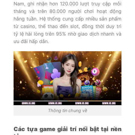
Nam, ghi nhận hơn 120.000 lượt truy cập mỗi
tháng và trên 80.000 người chơi hoạt động
hằng tuần. Hệ thống cung cấp nhiều sản phẩm
từ casino, thể thao đến slot, đồng thời duy trì
tỷ lệ hài lòng trên 95% nhờ giao dịch nhanh và
ưu đãi hấp dẫn.
Thông tin chung về
Các tựa game giải trí nổi bật tại nền