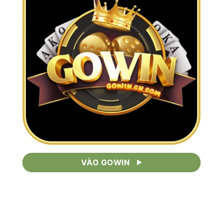
VÀO GOWIN