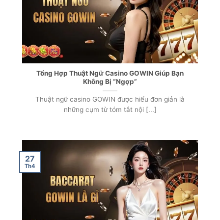
Tổng Hợp Thuật Ngữ Casino GOWIN Giúp Bạn
Không Bị “Ngợp”
Thuật ngữ casino GOWIN được hiểu đơn giản là
những cụm từ tóm tắt nội [...]
27
Th4