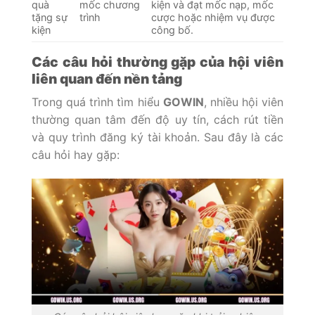
quà
mốc chương
kiện và đạt mốc nạp, mốc
tặng sự
trình
cược hoặc nhiệm vụ được
kiện
công bố.
Các câu hỏi thường gặp của hội viên
liên quan đến nền tảng
Trong quá trình tìm hiểu
GOWIN
, nhiều hội viên
thường quan tâm đến độ uy tín, cách rút tiền
và quy trình đăng ký tài khoản. Sau đây là các
câu hỏi hay gặp: