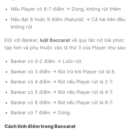
Nếu Player có 6-7 điểm → Dừng, không rút thêm
Nếu đạt 8 hoặc 9 điểm (Natural) → Cả hai bên đều
không rút
Đối với Banker,
luật Baccarat
về quy tắc rút bài phức
tạp hơn và phụ thuộc vào lá thứ 3 của Player như sau:
Banker có 0-2 điểm → Luôn rút.
Banker có 3 điểm → Rút trừ khi Player rút lá 8.
Banker có 4 điểm → Rút nếu Player rút lá 2-7.
Banker có 5 điểm → Rút nếu Player rút lá 4-7.
Banker có 6 điểm → Rút nếu Player rút lá 6-7.
Banker có 7 điểm → Dừng.
Cách tính điểm trong Baccarat