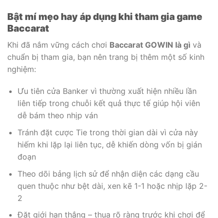
Bật mí mẹo hay áp dụng khi tham gia game
Baccarat
Khi đã nắm vững cách chơi
Baccarat GOWIN là gì
và
chuẩn bị tham gia, bạn nên trang bị thêm một số kinh
nghiệm:
Ưu tiên cửa Banker vì thường xuất hiện nhiều lần
liên tiếp trong chuỗi kết quả thực tế giúp hội viên
dễ bám theo nhịp ván
Tránh đặt cược Tie trong thời gian dài vì cửa này
hiếm khi lặp lại liên tục, dễ khiến dòng vốn bị gián
đoạn
Theo dõi bảng lịch sử để nhận diện các dạng cầu
quen thuộc như bệt dài, xen kẽ 1-1 hoặc nhịp lặp 2-
2
Đặt giới hạn thắng – thua rõ ràng trước khi chơi để