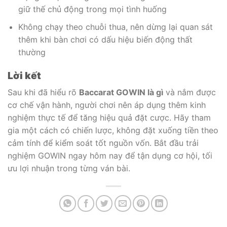
giữ thế chủ động trong mọi tình huống
Không chạy theo chuỗi thua, nên dừng lại quan sát
thêm khi bàn chơi có dấu hiệu biến động thất
thường
Lời kết
Sau khi đã hiểu rõ
Baccarat GOWIN là gì
và nắm được
cơ chế vận hành, người chơi nên áp dụng thêm kinh
nghiệm thực tế để tăng hiệu quả đặt cược. Hãy tham
gia một cách có chiến lược, không đặt xuống tiền theo
cảm tính để kiểm soát tốt nguồn vốn. Bắt đầu trải
nghiệm GOWIN ngay hôm nay để tận dụng cơ hội, tối
ưu lợi nhuận trong từng ván bài.