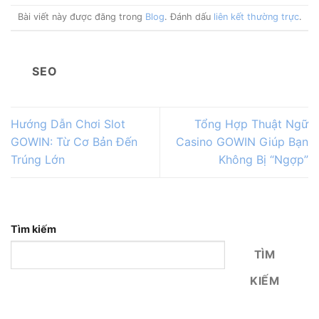
Bài viết này được đăng trong
Blog
. Đánh dấu
liên kết thường trực
.
SEO
Hướng Dẫn Chơi Slot
Tổng Hợp Thuật Ngữ
GOWIN: Từ Cơ Bản Đến
Casino GOWIN Giúp Bạn
Trúng Lớn
Không Bị “Ngợp”
Tìm kiếm
TÌM
KIẾM