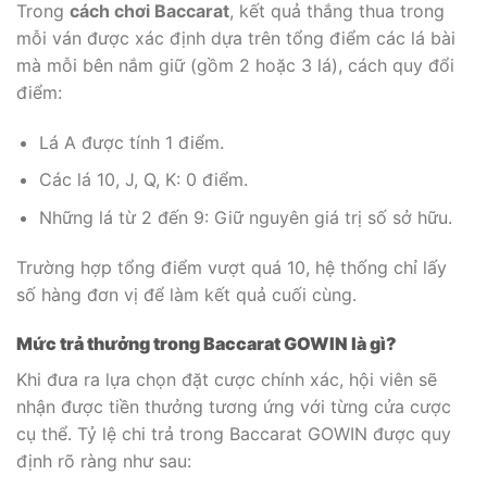
Trong
cách chơi Baccarat
, kết quả thắng thua trong
mỗi ván được xác định dựa trên tổng điểm các lá bài
mà mỗi bên nắm giữ (gồm 2 hoặc 3 lá), cách quy đổi
điểm:
Lá A được tính 1 điểm.
Các lá 10, J, Q, K: 0 điểm.
Những lá từ 2 đến 9: Giữ nguyên giá trị số sở hữu.
Trường hợp tổng điểm vượt quá 10, hệ thống chỉ lấy
số hàng đơn vị để làm kết quả cuối cùng.
Mức trả thưởng trong Baccarat GOWIN là gì?
Khi đưa ra lựa chọn đặt cược chính xác, hội viên sẽ
nhận được tiền thưởng tương ứng với từng cửa cược
cụ thể. Tỷ lệ chi trả trong Baccarat GOWIN được quy
định rõ ràng như sau: