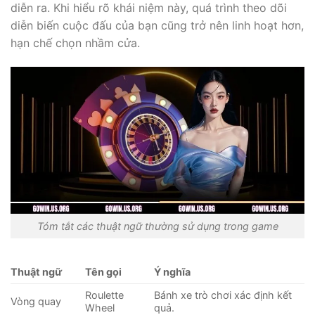
diễn ra. Khi hiểu rõ khái niệm này, quá trình theo dõi
diễn biến cuộc đấu của bạn cũng trở nên linh hoạt hơn,
hạn chế chọn nhầm cửa.
Tóm tắt các thuật ngữ thường sử dụng trong game
Thuật ngữ
Tên gọi
Ý nghĩa
Roulette
Bánh xe trò chơi xác định kết
Vòng quay
Wheel
quả.