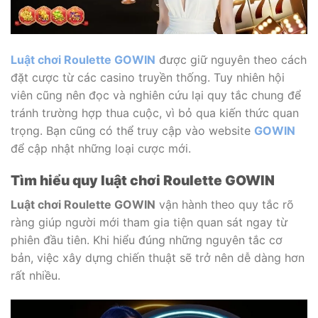
Luật chơi Roulette GOWIN
được giữ nguyên theo cách
đặt cược từ các casino truyền thống. Tuy nhiên hội
viên cũng nên đọc và nghiên cứu lại quy tắc chung để
tránh trường hợp thua cuộc, vì bỏ qua kiến thức quan
trọng. Bạn cũng có thể truy cập vào website
GOWIN
để cập nhật những loại cược mới.
Tìm hiểu quy luật chơi Roulette GOWIN
Luật chơi Roulette GOWIN
vận hành theo quy tắc rõ
ràng giúp người mới tham gia tiện quan sát ngay từ
phiên đầu tiên. Khi hiểu đúng những nguyên tắc cơ
bản, việc xây dựng chiến thuật sẽ trở nên dễ dàng hơn
rất nhiều.