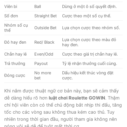
Viên bi
Ball
Dừng ở một ô số quyết định.
Số đơn
Straight Bet
Cược theo một số cụ thể.
Nhóm số cụ
Outside Bet
Lựa chọn cược theo nhóm số.
thể
Lựa chọn cược theo màu đỏ
Đỏ hay đen
Red/ Black
hay đen.
Chẵn hay lẻ
Even/Odd
Cược theo giá trị chẵn hay lẻ.
Trả thưởng
Payout
Tỷ lệ nhận thưởng cuối cùng.
No more
Dấu hiệu kết thúc vòng đặt
Đóng cược
bet
cược.
Khi nắm được thuật ngữ cơ bản này, bạn sẽ cảm thấy
dễ dàng hiểu rõ hơn
luật chơi Roulette GOWIN
. Thậm
chí hội viên còn có thể chủ động bắt nhịp thi đấu, tăng
tốc cho các vòng sau không thua kém cao thủ. Tuy
nhiên trong thời gian đầu, người tham gia không nên
nóng vội sẽ dễ để tuột mất thời cơ.