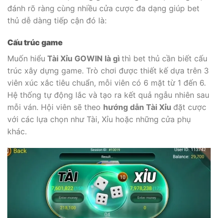
đánh rõ ràng cùng nhiều cửa cược đa dạng giúp bet
thủ dễ dàng tiếp cận đó là:
Cấu trúc game
Muốn hiểu
Tài Xỉu GOWIN là gì
thì bet thủ cần biết cấu
trúc xây dựng game. Trò chơi được thiết kế dựa trên 3
viên xúc xắc tiêu chuẩn, mỗi viên có 6 mặt từ 1 đến 6.
Hệ thống tự động lắc và tạo ra kết quả ngẫu nhiên sau
mỗi ván. Hội viên sẽ theo
hướng dẫn Tài Xỉu
đặt cược
với các lựa chọn như Tài, Xỉu hoặc những cửa phụ
khác.