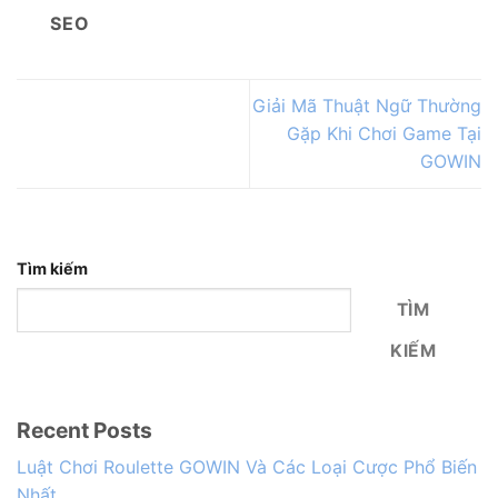
SEO
Giải Mã Thuật Ngữ Thường
Gặp Khi Chơi Game Tại
GOWIN
Tìm kiếm
TÌM
KIẾM
Recent Posts
Luật Chơi Roulette GOWIN Và Các Loại Cược Phổ Biến
Nhất